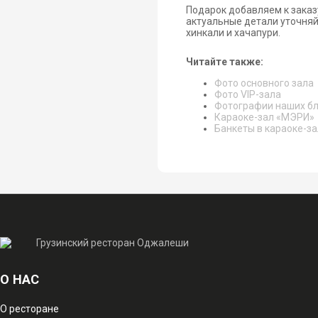
Подарок добавляем к заказу
актуальные детали уточняй
хинкали и хачапури.
Читайте также:
Фото основного зала
Фото VIP-зала
Фотографии наших б
Караоке-зал «МЭРИ»
Банкеты в караоке-з
О НАС
О ресторане