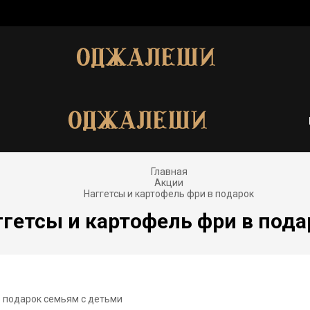
Главная
Акции
Наггетсы и картофель фри в подарок
ггетсы и картофель фри в пода
в подарок семьям с детьми