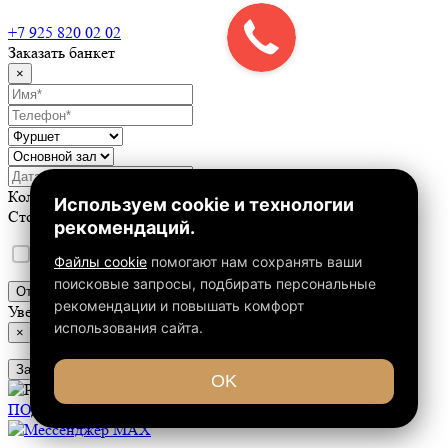
Караоке-зал
+7 925 820 02 02
Заказать банкет
×
Количество персон от
40
до
80
Используем cookie и технологии
Стоимость на человека от
1000
до
4000
рекомендаций.
Уведомления о
cookie и политике конфиденциальности
Файлы cookie
помогают нам сохранять ваши
поисковые запросы, подбирать персональные
Отправить
рекомендации и повышать комфорт
Уведомление
использования сайта.
×
Закрыть
OK
Рассчитать стоимость
ПОДРОБНЕЕ