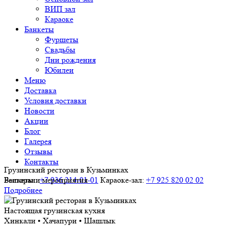
ВИП зал
Караоке
Банкеты
Фуршеты
Свадьбы
Дни рождения
Юбилеи
Меню
Доставка
Условия доставки
Новости
Акции
Блог
Галерея
Отзывы
Контакты
Грузинский ресторан в Кузьминках
Ресторан:
Банкеты и мероприятия
+7 936 214-01-01
Караоке-зал:
+7 925 820 02 02
Подробнее
Настоящая грузинская кухня
Хинкали • Хачапури • Шашлык