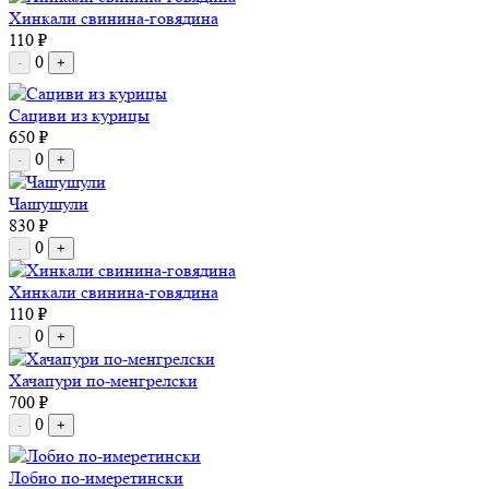
Хинкали свинина-говядина
110 ₽
0
-
+
Сациви из курицы
650 ₽
0
-
+
Чашушули
830 ₽
0
-
+
Хинкали свинина-говядина
110 ₽
0
-
+
Хачапури по-менгрелски
700 ₽
0
-
+
Лобио по-имеретински