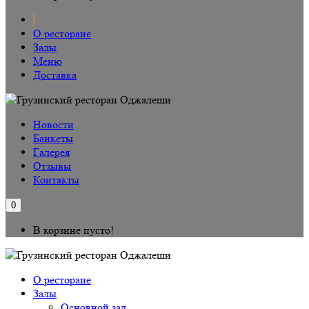
О ресторане
Залы
Меню
Доставка
Новости
Банкеты
Галерея
Отзывы
Контакты
0
В корзине пусто!
О ресторане
Залы
Основной зал