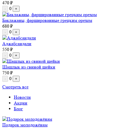
470 ₽
0
-
+
Баклажаны, фаршированные грецким орехом
680 ₽
0
-
+
Аджабсандали
550 ₽
0
-
+
Шашлык из свиной шейки
750 ₽
0
-
+
Смотреть все
Новости
Акции
Блог
Подарок молодожёнам