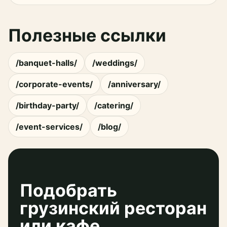
Полезные ссылки
/banquet-halls/
/weddings/
/corporate-events/
/anniversary/
/birthday-party/
/catering/
/event-services/
/blog/
Подобрать
грузинский ресторан
или кафе