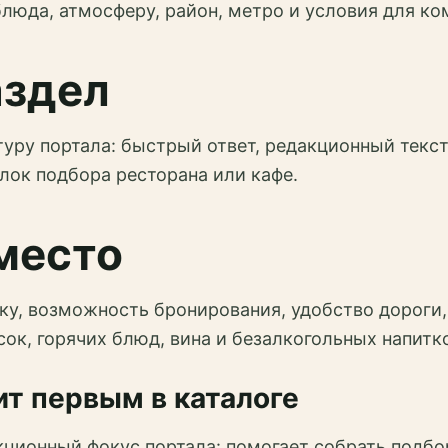
блюда, атмосферу, район, метро и условия для ко
аздел
ру портала: быстрый ответ, редакционный текст,
лок подбора ресторана или кафе.
место
ку, возможность бронирования, удобство дороги,
усок, горячих блюд, вина и безалкогольных напитк
т первым в каталоге
кционный фокус портала: помогает собрать подбо