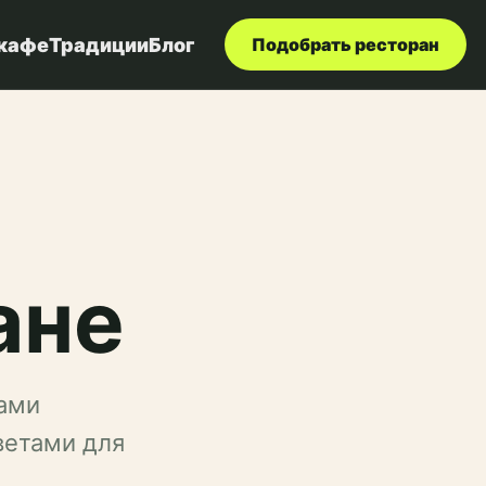
 кафе
Традиции
Блог
Подобрать ресторан
ане
ками
ветами для