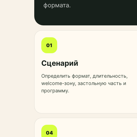
формата.
01
Сценарий
Определить формат, длительность,
welcome-зону, застольную часть и
программу.
04