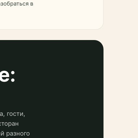
азобраться в
е:
, гости,
сторан
й разного