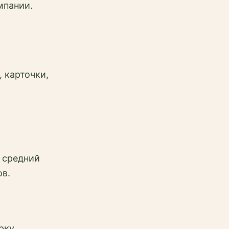
мпании.
 карточки,
 средний
ов.
рку