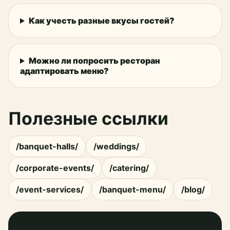
Как учесть разные вкусы гостей?
Можно ли попросить ресторан
адаптировать меню?
Полезные ссылки
/banquet-halls/
/weddings/
/corporate-events/
/catering/
/event-services/
/banquet-menu/
/blog/