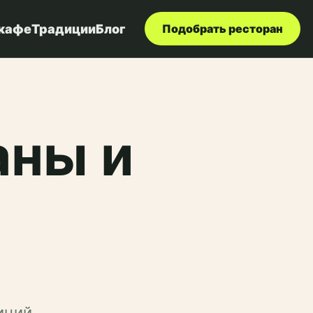
 кафе
Традиции
Блог
Подобрать ресторан
аны и
иций