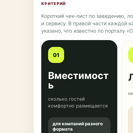
КРИТЕРИЙ
Короткий чек-лист по заведению, л
и сервису. В правой части каждой к
указано, что известно по порталу 
01
Вместимост
ь
м
сколько гостей
комфортно размещается
для компаний разного
формата