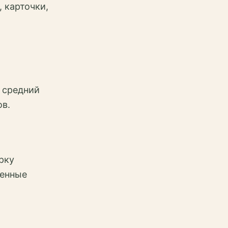
 карточки,
 средний
ов.
рку
денные