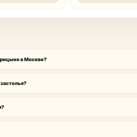
арицыно в Москве?
 застолья?
м?