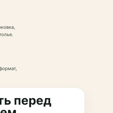
й
рковка,
толье.
 формат,
ть перед
ием