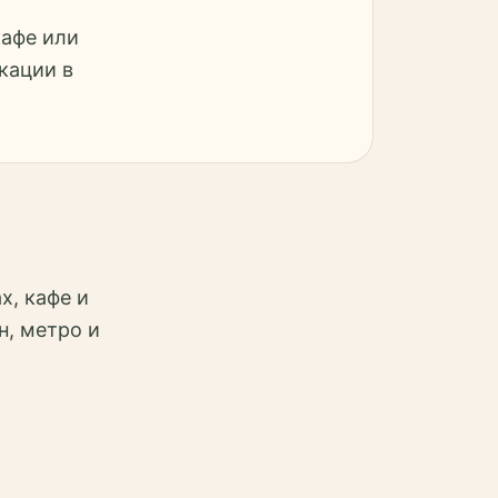
кафе или
кации в
х, кафе и
н, метро и