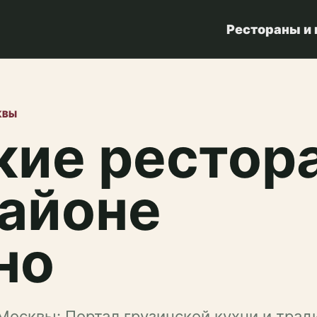
Рестораны и
КВЫ
кие рестор
районе
но
Москвы: Портал грузинской кухни и трад