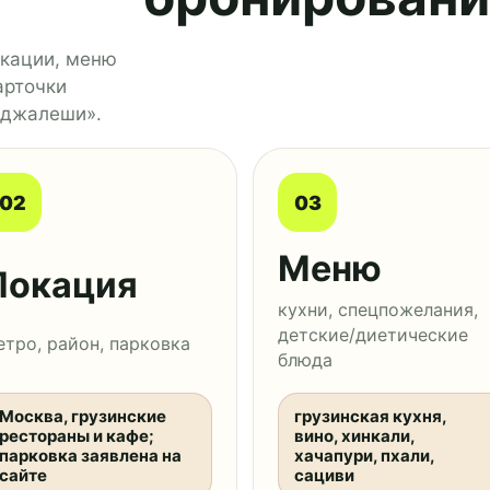
окации, меню
арточки
«Оджалеши».
02
03
Меню
Локация
кухни, спецпожелания,
детские/диетические
етро, район, парковка
блюда
Москва, грузинские
грузинская кухня,
рестораны и кафе;
вино, хинкали,
парковка заявлена на
хачапури, пхали,
сайте
сациви