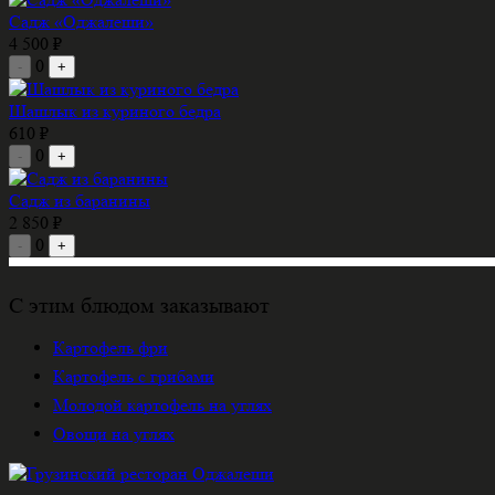
Садж «Оджалеши»
4 500 ₽
0
-
+
Шашлык из куриного бедра
610 ₽
0
-
+
Садж из баранины
2 850 ₽
0
-
+
С этим блюдом заказывают
Картофель фри
Картофель с грибами
Молодой картофель на углях
Овощи на углях