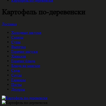
Картофель по-деревенски
Картофель по-деревенски
Доставка
Холодные закуски
Салаты
Супы
Выпечка
Горячие закуски
Хинкали
Горячие блюда
Блюда на мангале
Садж
Соусы
Гарниры
Пасты
Десерты