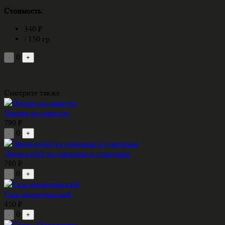
Стоимость:
340 ₽
/ 150 гр.
0
-
+
Смотрите также
Овощи на мангале
790 ₽
0
-
+
Люля-кебаб из свинины и говядины
780 ₽
0
-
+
Сыр имеретинский
450 ₽
0
-
+