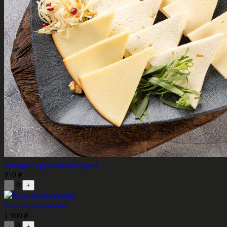
Ассорти грузинских сыров
950 ₽
0
-
+
Каре из баранины
1 900 ₽
0
-
+