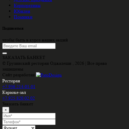
Корпоративы
Юбилеи
Поминки
Подписаться
чтобы быть в курсе наших акций
ЗАКАЗАТЬ БАНКЕТ
© Грузинский ресторан Оджалеши , 2026 | Все права
защищены
Сайт разработан
Ресторан
+7 936 214-01-01
Караоке-зал
+7 925 820 02 02
Заказать банкет
×