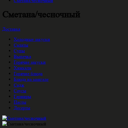
Сметана/чесночный
Сметана/чесночный
Доставка
Холодные закуски
Салаты
Супы
Выпечка
Горячие закуски
Хинкали
Горячие блюда
Блюда на мангале
Садж
Соусы
Гарниры
Пасты
Десерты