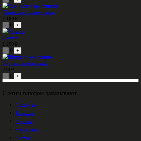
Чкмерули с креветками
1 100 ₽
0
-
+
Дорадо
1 200 ₽
0
-
+
Цезарь с креветками
730 ₽
0
-
+
С этим блюдом заказывают
Сацебели
Ткемали
Аджика
Наршараб
Кетчуп