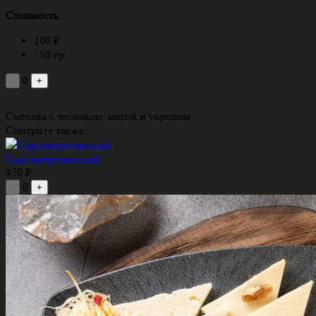
Стоимость:
100 ₽
/ 50 гр.
0
-
+
Сметана с чесноком, мятой и укропом.
Смотрите также
Сыр имеретинский
450 ₽
0
-
+